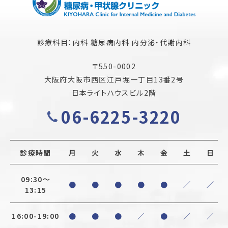
診療科目：
内科 糖尿病内科 内分泌・代謝内科
〒550-0002
大阪府大阪市西区江戸堀一丁目13番2号
日本ライトハウスビル2階
06-6225-3220
診療時間
月
火
水
木
金
土
日
09:30〜
●
●
●
●
●
／
／
13:15
16:00-19:00
●
●
●
／
●
／
／